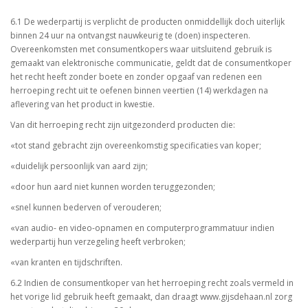
6.1 De wederpartij is verplicht de producten onmiddellijk doch uiterlijk
binnen 24 uur na ontvangst nauwkeurig te (doen) inspecteren.
Overeenkomsten met consumentkopers waar uitsluitend gebruik is
gemaakt van elektronische communicatie, geldt dat de consumentkoper
het recht heeft zonder boete en zonder opgaaf van redenen een
herroeping recht uit te oefenen binnen veertien (14) werkdagen na
aflevering van het product in kwestie.
Van dit herroeping recht zijn uitgezonderd producten die:
«tot stand gebracht zijn overeenkomstig specificaties van koper;
«duidelijk persoonlijk van aard zijn;
«door hun aard niet kunnen worden teruggezonden;
«snel kunnen bederven of verouderen;
«van audio- en video-opnamen en computerprogrammatuur indien
wederpartij hun verzegeling heeft verbroken;
«van kranten en tijdschriften.
6.2 Indien de consumentkoper van het herroeping recht zoals vermeld in
het vorige lid gebruik heeft gemaakt, dan draagt www.gijsdehaan.nl zorg