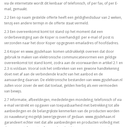
via de internetsite wordt dit kenbaar of telefonisch, of per fax, of per E-
mail, gemaakt.
2.2 Een op naam gestelde offerte heeft een geldigheidsduur van 2 weken,
tenzij een andere termijn in de offerte staat vermeld.
2.3 Een overeenkomst komt tot stand op het moment dat een
orderbevestiging aan de Koper is overhandigd per e-mail of post is
verzonden naar het door Koper opgegeven emailadres of hoofdadres.
2.6 Koper en www.gijsdehaan komen uitdrukkelijk overeen dat door
gebruik te maken van elektronische communicatievormen een geldige
overeenkomst tot stand komt, zodra aan de voorwaarden in artikel 2.1 en
2.3 is voldaan. Vooral ook het ontbreken van een gewone handtekening
doet niet af aan de verbindende kracht van het aanbod en de
aanvaarding daarvan. De elektronische bestanden van www.gijsdehaan.nl
zullen voor zover de wet dat toelaat, gelden hierbij als een vermoeden
van bewijs.
2.7 Informatie, afbeeldingen, mededelingen mondeling, telefonisch of via
e-mail verstrekt en opgaven van toepasbaarheid met betrekking tot alle
aanbiedingen en de belangrijkste kenmerken van de producten worden
zo nauwkeurig mogelijk (weer)gegeven of gedaan. www.gijsdehaan.nl
garandeert echter niet dat alle aanbiedingen en producten volledig met