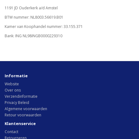
1191 JD Ouderkerk a/d Amstel
BTW nummer: NL8003.56619.B01
Kamer van Koophandel nummer: 33.155.371
Bank: ING NL98INGB0000229310
Informatie
Website
Over ons
Verzendinformatie
Privacy Beleid
Algemene voorwaarden
Retour voorwaarden
Klantenservice
Contact
Retourneren