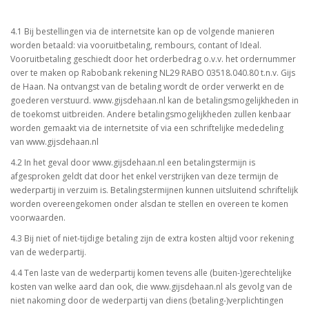
4.1 Bij bestellingen via de internetsite kan op de volgende manieren
worden betaald: via vooruitbetaling, rembours, contant of Ideal.
Vooruitbetaling geschiedt door het orderbedrag o.v.v. het ordernummer
over te maken op Rabobank rekening NL29 RABO 03518.040.80 t.n.v. Gijs
de Haan. Na ontvangst van de betaling wordt de order verwerkt en de
goederen verstuurd. www.gijsdehaan.nl kan de betalingsmogelijkheden in
de toekomst uitbreiden. Andere betalingsmogelijkheden zullen kenbaar
worden gemaakt via de internetsite of via een schriftelijke mededeling
van www.gijsdehaan.nl
4.2 In het geval door www.gijsdehaan.nl een betalingstermijn is
afgesproken geldt dat door het enkel verstrijken van deze termijn de
wederpartij in verzuim is. Betalingstermijnen kunnen uitsluitend schriftelijk
worden overeengekomen onder alsdan te stellen en overeen te komen
voorwaarden.
4.3 Bij niet of niet-tijdige betaling zijn de extra kosten altijd voor rekening
van de wederpartij.
4.4 Ten laste van de wederpartij komen tevens alle (buiten-)gerechtelijke
kosten van welke aard dan ook, die www.gijsdehaan.nl als gevolg van de
niet nakoming door de wederpartij van diens (betaling-)verplichtingen