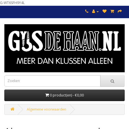
G-WT6SFH9Y4L
0 product(en) - €0,00
Algemene voorwaarden