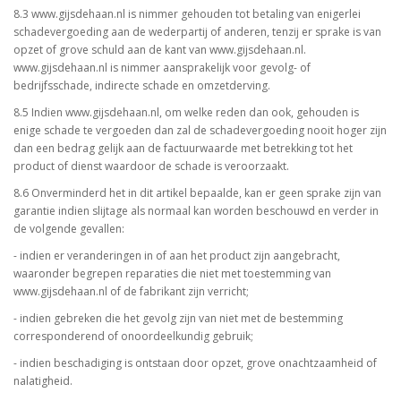
8.3 www.gijsdehaan.nl is nimmer gehouden tot betaling van enigerlei
schadevergoeding aan de wederpartij of anderen, tenzij er sprake is van
opzet of grove schuld aan de kant van www.gijsdehaan.nl.
www.gijsdehaan.nl is nimmer aansprakelijk voor gevolg- of
bedrijfsschade, indirecte schade en omzetderving.
8.5 Indien www.gijsdehaan.nl, om welke reden dan ook, gehouden is
enige schade te vergoeden dan zal de schadevergoeding nooit hoger zijn
dan een bedrag gelijk aan de factuurwaarde met betrekking tot het
product of dienst waardoor de schade is veroorzaakt.
8.6 Onverminderd het in dit artikel bepaalde, kan er geen sprake zijn van
garantie indien slijtage als normaal kan worden beschouwd en verder in
de volgende gevallen:
- indien er veranderingen in of aan het product zijn aangebracht,
waaronder begrepen reparaties die niet met toestemming van
www.gijsdehaan.nl of de fabrikant zijn verricht;
- indien gebreken die het gevolg zijn van niet met de bestemming
corresponderend of onoordeelkundig gebruik;
- indien beschadiging is ontstaan door opzet, grove onachtzaamheid of
nalatigheid.